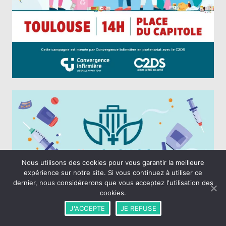
Nous utilisons des cookies pour vous garantir la meilleure
expérience sur notre site. Si vous continuez à utiliser ce
dernier, nous considérerons que vous acceptez l'utilisation des
cookies.
J'ACCEPTE
JE REFUSE