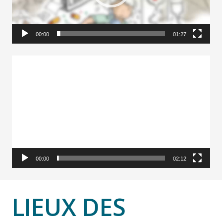
00:00
01:27
Lecteur
vidéo
00:00
02:12
LIEUX DES