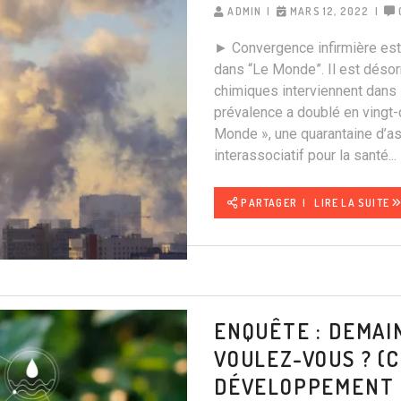
ADMIN
MARS 12, 2022
► Convergence infirmière est s
dans “Le Monde”. Il est désor
chimiques interviennent dans
prévalence a doublé en vingt-c
Monde », une quarantaine d’a
interassociatif pour la santé...
PARTAGER
LIRE LA SUITE
ENQUÊTE : DEMAI
VOULEZ-VOUS ? (C
DÉVELOPPEMENT 