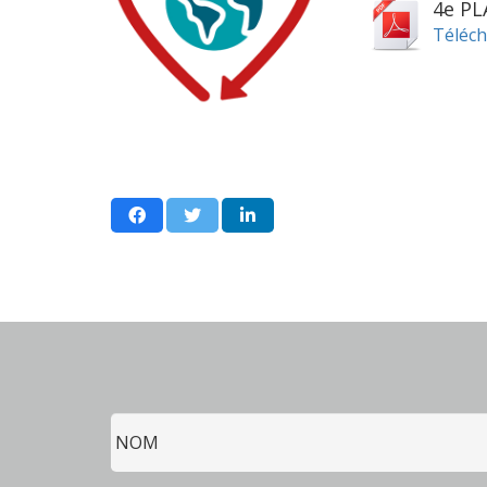
4e P
Téléch
Nom