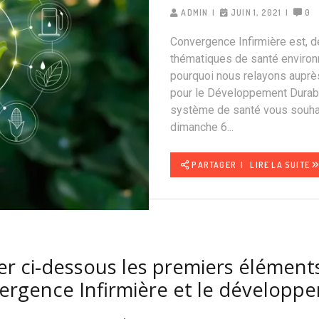
ADMIN
JUIN 1, 2021
0
Convergence Infirmière est, d
thématiques de santé environ
pourquoi nous relayons auprè
pour le Développement Durable 
système de santé vous souhai
dimanche 6...
PARTAGER
LIRE LA SUITE
er ci-dessous les premiers élémen
ergence Infirmière et le développ